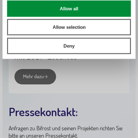
Allow all
13. Dezember 2021
| Infoartikel
Allow selection
Dänische Regierung unterstützt
innovatives CCS-Projekt Bifrost
Deny
mit EUDP-Zuschuss
Mehr dazu
Pressekontakt:
Anfragen zu Bifrost und seinen Projekten richten Sie
bitte an unseren Pressekontakt.