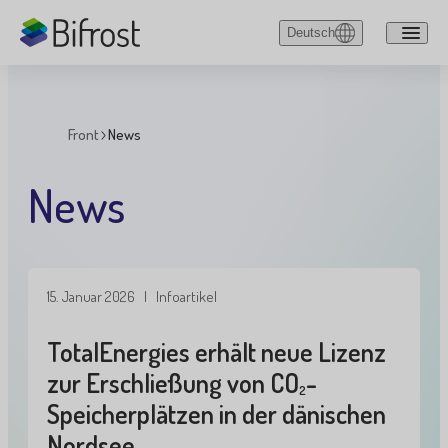
Zum Hauptinhalt springen
Deutsch
English
Dansk
Sie
Front
News
Deutsch
sind
hier:
News
15. Januar 2026
| Infoartikel
TotalEnergies erhält neue Lizenz
zur Erschließung von CO
-
2
Speicherplätzen in der dänischen
Nordsee