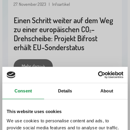
27. November 2023
| Infoartikel
Einen Schritt weiter auf dem Weg
zu einer europäischen CO
-
2
Drehscheibe: Projekt Bifrost
erhält EU-Sonderstatus
Mehr dazu
Consent
Details
About
6. Februar 2023
| Infoartikel
This website uses cookies
TotalEnergies erhält zwei
We use cookies to personalise content and ads, to
Lizenzen für die CO
-
provide social media features and to analyse our traffic.
2