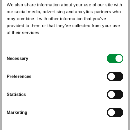
Speicherung in der Nordsee
We also share information about your use of our site with
our social media, advertising and analytics partners who
may combine it with other information that you’ve
Mehr dazu
provided to them or that they’ve collected from your use
of their services.
Consent
Necessary
Selection
4. Oktober 2022
| Infoartikel
TotalEnergies erhöht Ambitionen
Preferences
für CO
-Speicherung in der
2
dänischen Nordsee
Statistics
Marketing
Mehr dazu