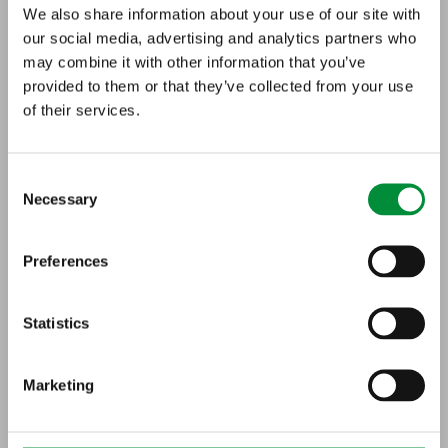
School
We also share information about your use of our site with
our social media, advertising and analytics partners who
49 studerende fra hele verden deltog i 2026-
may combine it with other information that you’ve
udgaven
provided to them or that they’ve collected from your use
of their services.
15 internationale mentorer bidrog til programm
et
Consent
Necessary
Selection
Første sommerskole blev afholdt i Tyskland i 20
07
Preferences
Fokus på at styrke viden, kompetencer og netv
ærk inden for CCS og carbon management
Statistics
Marketing