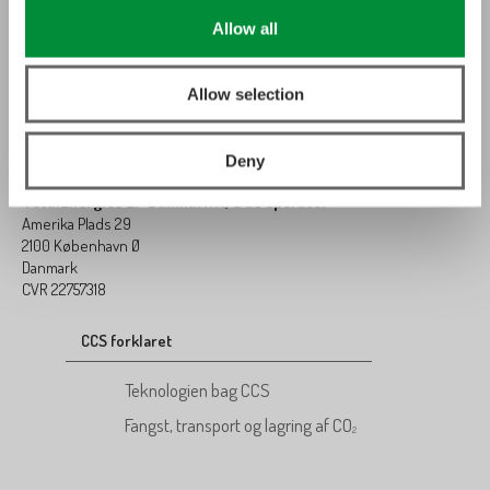
Allow all
Allow selection
Deny
TotalEnergies EP Danmark A/S as operator
Amerika Plads 29
2100 København Ø
Danmark
CVR 22757318
CCS forklaret
Teknologien bag CCS
Fangst, transport og lagring af CO
2