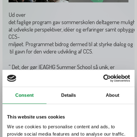
Ud over
det faglige program gav sommerskolen deltagerne mulighe
at udveksle perspektiver, idéer og erfaringer samt opbygge
CCS-
miljøet. Programmet bidrog dermed til at styrke dialog og
til gavn for den videre udvikling af CCS.
”
Det, der gør IEAGHG Summer School så unik, er
muligheden for at samle talentfulde studerende,
førende forskere og industrieksperter fra hele verden.
Den energi, de idéer og de nye relationer, der opstår i
løbet af ugen, giver mig stor tiltro til fremtiden for CCS.
”
Consent
Details
About
David Nevicato, Asset Manager, Bifrost Harald & Dagny,
TotalEnergies CCS Denmark
This website uses cookies
We use cookies to personalise content and ads, to
Om IEAGHG International CCS Summer
provide social media features and to analyse our traffic.